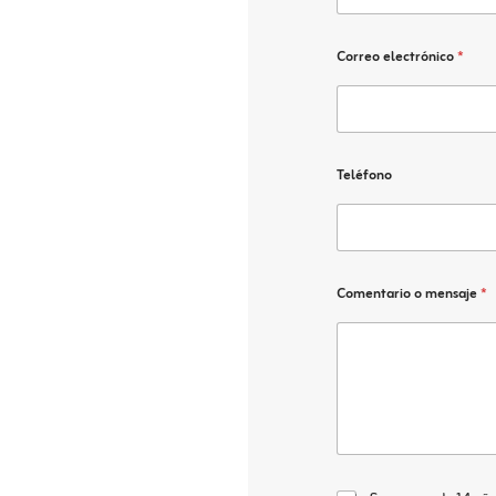
Correo electrónico
*
Teléfono
Comentario o mensaje
*
C