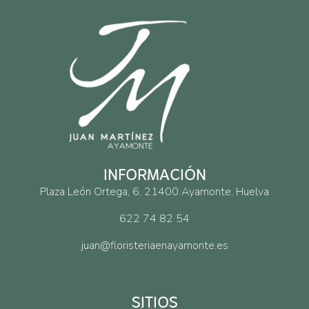
INFORMACIÓN
Plaza León Ortega, 6, 21400 Ayamonte, Huelva
622 74 82 54
juan@floristeriaenayamonte.es
SITIOS