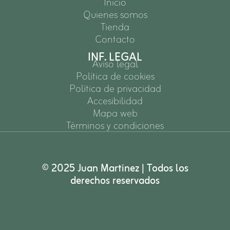
Inicio
Quienes somos
Tienda
Contacto
INF. LEGAL
Aviso legal
Política de cookies
Política de privacidad
Accesibilidad
Mapa web
Términos y condiciones
© 2025 Juan Martínez | Todos los
derechos reservados