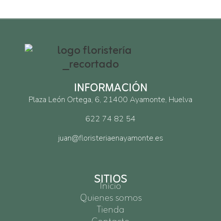
INFORMACIÓN
Plaza León Ortega, 6, 21400 Ayamonte, Huelva
622 74 82 54
juan@floristeriaenayamonte.es
SITIOS
Inicio
Quienes somos
Tienda