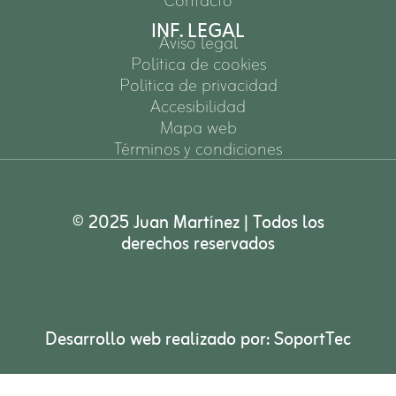
Contacto
INF. LEGAL
Aviso legal
Política de cookies
Política de privacidad
Accesibilidad
Mapa web
Términos y condiciones
© 2025 Juan Martínez | Todos los
derechos reservados
Desarrollo web realizado por:
SoportTec